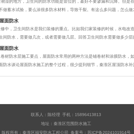
子潮湿的地方，卫生间的防水功能是壹位的，蕞好不要渗漏和沉降。但是
不做蓄水试验，要么涂很多防水材料，导致干裂。有这么多问题，怎么做
水规范。首先，我们须知道什么时候做防水更好。一般来说，我们在回填
屋面防水
，然后在回填后做一次防水处理。由于
装修中，卫生间防水是我们装修的重点。比如我们家装修的时候，水电改
生间防水，需要做几次，或者需要做几层。回答卫生间防水需要做多少层
淮区卫生间防水需要做多少层？卫生间防水，如果从整体结构来看，个人
屋面防水
因为我们的家居装修卫生间，属于第二
水卷材防水层施工要点，屋面防水常用的两种方法是铺卷材和涂膜防水，
面防水谈论屋面防水施工的整个过程，很少提到细节，秦淮区屋顶防水补
热铺卷材时，玛蹄脂应均匀、压实、挤压，保证卷材防水层与基层的粘结
位应在大面前涂刷基层改性剂；基层
联系人：陈经理 手机：15896413813
地址：秦淮区范围防水施工
版权所有：秦淮区福安防水工程公司 备案号：
苏ICP备2024101914号