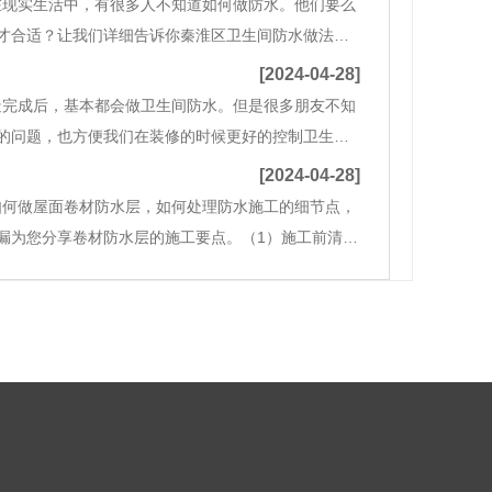
在现实生活中，有很多人不知道如何做防水。他们要么
才合适？让我们详细告诉你秦淮区卫生间防水做法和
后做防水处理。当然，如果条件允许，我们应该在回
[2024-04-28]
造完成后，基本都会做卫生间防水。但是很多朋友不知
的问题，也方便我们在装修的时候更好的控制卫生间
认为应该做两层。但这并不是为了我们的家居装修卫
[2024-04-28]
如何做屋面卷材防水层，如何处理防水施工的细节点，
漏为您分享卷材防水层的施工要点。（1）施工前清洗
能力。（2）基层改性剂应均匀涂刷，屋面节点、周