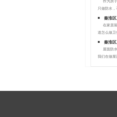
作为房
只做防水，
卫生间的防
秦淮区
填前做一次
在家居
道怎么做卫
的防水。秦
秦淮区
生间装修，
屋面防
我们在做屋
卷材表面；
围、角等部