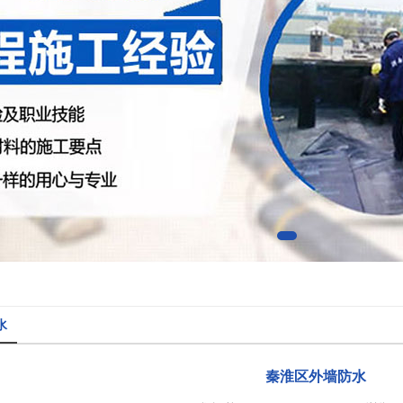
水
秦淮区外墙防水