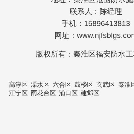
联系人：陈经理
手机：15896413813
网址：www.njfsblgs.co
版权所有：秦淮区福安防水工
高淳区
溧水区
六合区
鼓楼区
玄武区
秦淮
江宁区
雨花台区
浦口区
建邺区